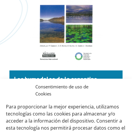
Los humedales de la argentina.
Consentimiento de uso de
Clasificación, situación actual,
Cookies
conservación y legislación. 1999
Descargar (pdf, 11,18 MB)
Para proporcionar la mejor experiencia, utilizamos
tecnologías como las cookies para almacenar y/o
acceder a la información del dispositivo. Consentir a
esta tecnología nos permitirá procesar datos como el