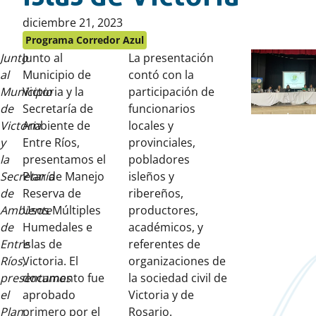
Publicado
diciembre 21, 2023
en:
Programa Corredor Azul
Junto
Junto al
La presentación
al
Municipio de
contó con la
Municipio
Victoria y la
participación de
de
Secretaría de
funcionarios
Victoria
Ambiente de
locales y
y
Entre Ríos,
provinciales,
la
presentamos el
pobladores
Secretaría
Plan de Manejo
isleños y
de
Reserva de
ribereños,
Ambiente
Usos Múltiples
productores,
de
Humedales e
académicos, y
Entre
Islas de
referentes de
Ríos,
Victoria. El
organizaciones de
presentamos
documento fue
la sociedad civil de
el
aprobado
Victoria y de
Plan
primero por el
Rosario.