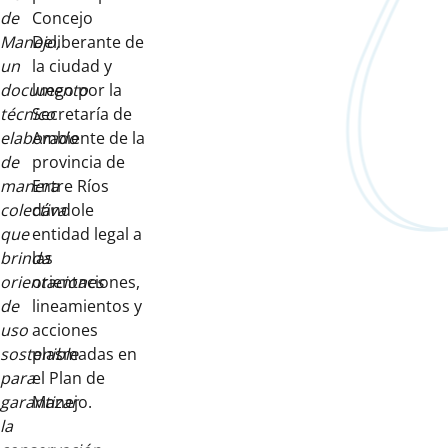
de
Concejo
Manejo,
Deliberante de
un
la ciudad y
documento
luego por la
técnico
Secretaría de
elaborado
Ambiente de la
de
provincia de
manera
Entre Ríos
colectiva
dándole
que
entidad legal a
brinda
las
orientaciones
orientaciones,
de
lineamientos y
uso
acciones
sostenible
plasmadas en
para
el Plan de
garantizar
Manejo.
la