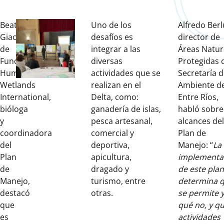
Beatriz
Uno de los
Alfredo Berl
Giacosa,
desafíos es
director de
de
integrar a las
Áreas Natur
Fundación
diversas
Protegidas d
Humedales/
actividades que se
Secretaría 
Wetlands
realizan en el
Ambiente d
International,
Delta, como:
Entre Ríos,
bióloga
ganadería de islas,
habló sobre
y
pesca artesanal,
alcances del
coordinadora
comercial y
Plan de
del
deportiva,
Manejo: “
La
Plan
apicultura,
implementa
de
dragado y
de este plan
Manejo,
turismo, entre
determina 
destacó
otras.
se permite 
que
qué no, y q
es
actividades