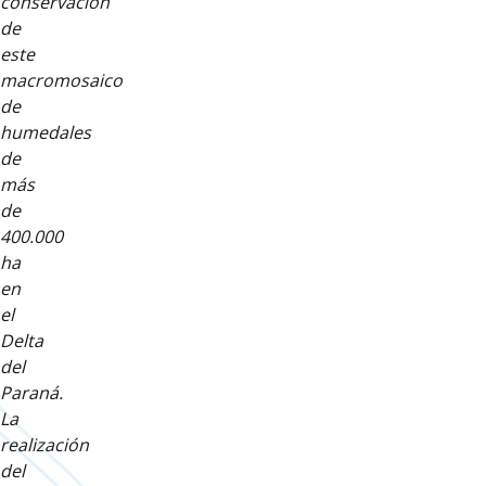
conservación
de
este
macromosaico
de
humedales
de
más
de
400.000
ha
en
el
Delta
del
Paraná.
La
realización
del