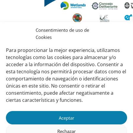
Consentimiento de uso de
Plan de Manejo Reserva de Usos Múltiples 
Cookies
de Victoria
Para proporcionar la mejor experiencia, utilizamos
Descargar (pdf, 19,81 MB)
tecnologías como las cookies para almacenar y/o
acceder a la información del dispositivo. Consentir a
esta tecnología nos permitirá procesar datos como el
comportamiento de navegación o identificaciones
Links
Sobre nosotros
únicas en este sitio. No consentir o retirar el
importantes
Nuestra red
consentimiento, puede afectar negativamente a
Misión y Visión
ciertas características y funciones.
Cómo trabajamos
Aceptar
Nuestra historia
Conozca a nuestro equipo
Rechazar