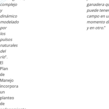
complejo
ganadera q
y
puede tener
dinámico
campo en u
modelado
momento d
por
y en otro
.”
los
pulsos
naturales
del
río
”.
El
Plan
de
Manejo
incorpora
un
planteo
de