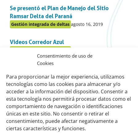
en
Se presentó el Plan de Manejo del Sitio
el
apartado
Ramsar Delta del Paraná
Publicado
Gestión integrada de deltas
agosto 16, 2019
Publicado
en:
en
Videos Corredor Azul
el
apartado
Publicado
Gestión integrada de deltas
marzo 27, 2019
Publicado
Consentimiento de uso de
en:
en
Cookies
Lanzamos el “Corredor de Biodiversidad” en
el
apartado
el Delta del Paraná
Para proporcionar la mejor experiencia, utilizamos
tecnologías como las cookies para almacenar y/o
Publicado
Gestión integrada de deltas
octubre 30, 2018
Publicado
en:
acceder a la información del dispositivo. Consentir a
en
esta tecnología nos permitirá procesar datos como el
el
comportamiento de navegación o identificaciones
Links
Sobre nosotros
apartado
únicas en este sitio. No consentir o retirar el
importantes
Nuestra red
consentimiento, puede afectar negativamente a
Misión y Visión
ciertas características y funciones.
Cómo trabajamos