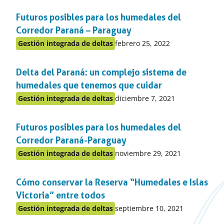
en
Futuros posibles para los humedales del
el
apartado
Corredor Paraná – Paraguay
Publicado
Gestión integrada de deltas
febrero 25, 2022
Publicado
en:
en
Delta del Paraná: un complejo sistema de
el
apartado
humedales que tenemos que cuidar
Publicado
Gestión integrada de deltas
diciembre 7, 2021
Publicado
en:
en
Futuros posibles para los humedales del
el
apartado
Corredor Paraná-Paraguay
Publicado
Gestión integrada de deltas
noviembre 29, 2021
Publicado
en:
en
Cómo conservar la Reserva “Humedales e Islas
el
apartado
Victoria” entre todos
Publicado
Gestión integrada de deltas
septiembre 10, 2021
Publicado
en: