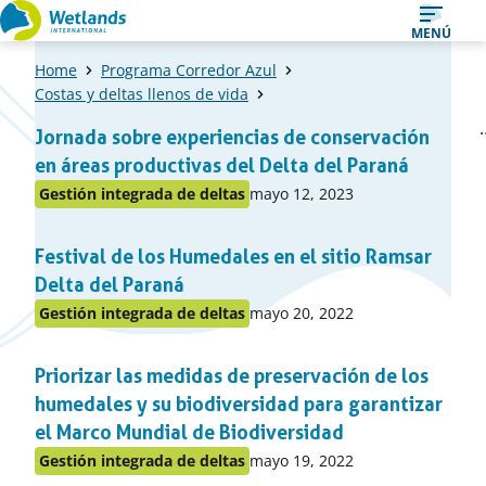
Ir
MENÚ
al
Home
Programa Corredor Azul
contenido
Costas y deltas llenos de vida
Una
1
2
Jornada sobre experiencias de conservación
Página
Pági
lista
en áreas productivas del Delta del Paraná
de
Publicado
Gestión integrada de deltas
mayo 12, 2023
Publicado
items
en:
en
Festival de los Humedales en el sitio Ramsar
el
apartado
Delta del Paraná
Publicado
Gestión integrada de deltas
mayo 20, 2022
Publicado
en:
en
Priorizar las medidas de preservación de los
el
apartado
humedales y su biodiversidad para garantizar
el Marco Mundial de Biodiversidad
Publicado
Gestión integrada de deltas
mayo 19, 2022
Publicado
en: