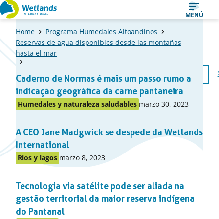
Ir
MENÚ
al
Home
Programa Humedales Altoandinos
contenido
Reservas de agua disponibles desde las montañas
hasta el mar
Una
1
2
Página
Caderno de Normas é mais um passo rumo a
Página
Pági
lista
previa
indicação geográfica da carne pantaneira
de
Publicado
Humedales y naturaleza saludables
marzo 30, 2023
Publicado
items
en:
en
A CEO Jane Madgwick se despede da Wetlands
el
apartado
International
Publicado
Ríos y lagos
marzo 8, 2023
Publicado
en:
en
Tecnologia via satélite pode ser aliada na
el
apartado
gestão territorial da maior reserva indígena
do Pantanal