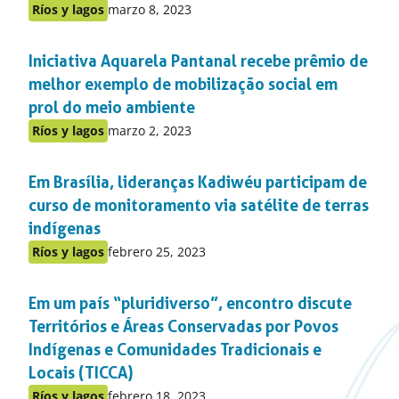
Publicado
Ríos y lagos
marzo 8, 2023
Publicado
en:
en
Iniciativa Aquarela Pantanal recebe prêmio de
el
apartado
melhor exemplo de mobilização social em
prol do meio ambiente
Publicado
Ríos y lagos
marzo 2, 2023
Publicado
en:
en
Em Brasília, lideranças Kadiwéu participam de
el
apartado
curso de monitoramento via satélite de terras
indígenas
Publicado
Ríos y lagos
febrero 25, 2023
Publicado
en:
en
Em um país “pluridiverso”, encontro discute
el
apartado
Territórios e Áreas Conservadas por Povos
Indígenas e Comunidades Tradicionais e
Locais (TICCA)
Publicado
Ríos y lagos
febrero 18, 2023