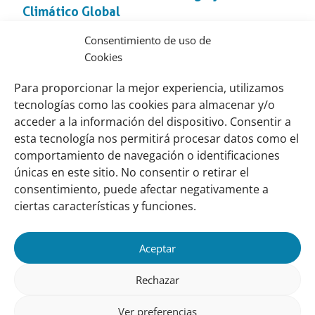
apartado
Climático Global
Publicado
Restauración y conservación de
noviembre 29,
Consentimiento de uso de
Publicado
en:
turbales
2016
Cookies
en
el
El manejo responsable de los humedales
Para proporcionar la mejor experiencia, utilizamos
apartado
tecnologías como las cookies para almacenar y/o
Publicado
Conservación de humedales costeros
octubre 5, 2016
Publicado
en:
acceder a la información del dispositivo. Consentir a
en
esta tecnología nos permitirá procesar datos como el
el
comportamiento de navegación o identificaciones
Links
Sobre nosotros
apartado
únicas en este sitio. No consentir o retirar el
importantes
Nuestra red
consentimiento, puede afectar negativamente a
Misión y Visión
ciertas características y funciones.
Cómo trabajamos
Aceptar
Nuestra historia
Conozca a nuestro equipo
Rechazar
Colaboran con nosotros
Ver preferencias