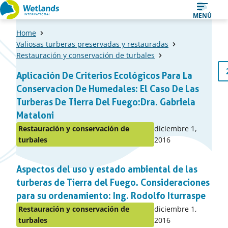
Ir
MENÚ
al
Home
contenido
Valiosas turberas preservadas y restauradas
Restauración y conservación de turbales
Una
1
Págin
Aplicación De Criterios Ecológicos Para La
Pági
lista
previ
Conservacion De Humedales: El Caso De Las
de
Turberas De Tierra Del Fuego:Dra. Gabriela
items
Mataloni
Publicado
Restauración y conservación de
diciembre 1,
Publicado
en:
turbales
2016
en
el
Aspectos del uso y estado ambiental de las
apartado
turberas de Tierra del Fuego. Consideraciones
para su ordenamiento: Ing. Rodolfo Iturraspe
Publicado
Restauración y conservación de
diciembre 1,
Publicado
en:
turbales
2016