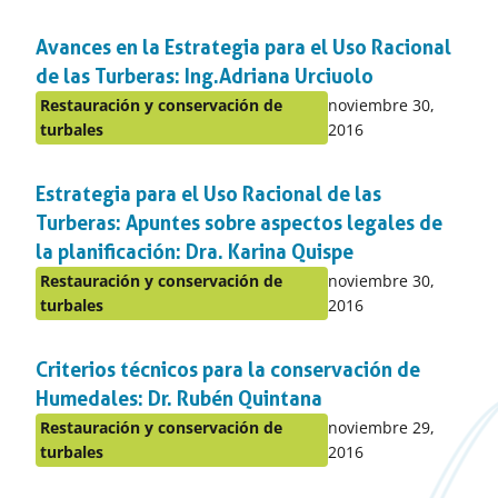
en
el
Avances en la Estrategia para el Uso Racional
apartado
de las Turberas: Ing.Adriana Urciuolo
Publicado
Restauración y conservación de
noviembre 30,
Publicado
en:
turbales
2016
en
el
Estrategia para el Uso Racional de las
apartado
Turberas: Apuntes sobre aspectos legales de
la planificación: Dra. Karina Quispe
Publicado
Restauración y conservación de
noviembre 30,
Publicado
en:
turbales
2016
en
el
Criterios técnicos para la conservación de
apartado
Humedales: Dr. Rubén Quintana
Publicado
Restauración y conservación de
noviembre 29,
Publicado
en:
turbales
2016
en