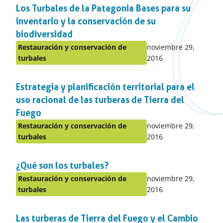
el
Los Turbales de la Patagonia Bases para su
apartado
inventario y la conservación de su
biodiversidad
Publicado
Restauración y conservación de
noviembre 29,
Publicado
en:
turbales
2016
en
el
Estrategia y planificación territorial para el
apartado
uso racional de las turberas de Tierra del
Fuego
Publicado
Restauración y conservación de
noviembre 29,
Publicado
en:
turbales
2016
en
el
¿Qué son los turbales?
apartado
Publicado
Restauración y conservación de
noviembre 29,
Publicado
en:
turbales
2016
en
el
Las turberas de Tierra del Fuego y el Cambio