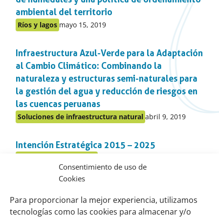
ambiental del territorio
Publicado
Ríos y lagos
mayo 15, 2019
Publicado
en:
en
Infraestructura Azul-Verde para la Adaptación
el
apartado
al Cambio Climático: Combinando la
naturaleza y estructuras semi-naturales para
la gestión del agua y reducción de riesgos en
las cuencas peruanas
Publicado
Soluciones de infraestructura natural
abril 9, 2019
Publicado
en:
en
Intención Estratégica 2015 – 2025
el
apartado
Publicado
Resiliencia comunitaria
enero 28, 2019
Publicado
Consentimiento de uso de
en:
en
Cookies
Bio-derechos para la Reducción del Riesgo de
el
apartado
Desastres
Para proporcionar la mejor experiencia, utilizamos
tecnologías como las cookies para almacenar y/o
Publicado
Resiliencia comunitaria
septiembre 11, 2017
Publicado