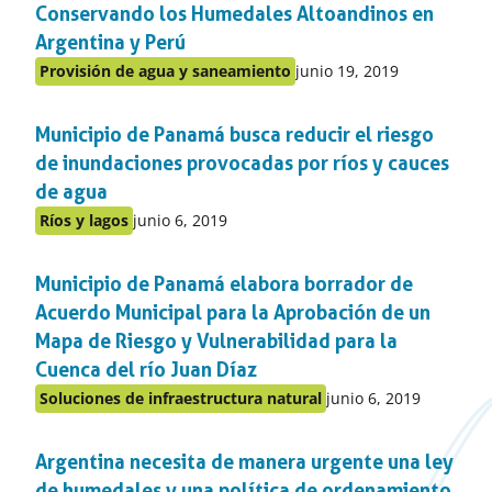
apartado
Conservando los Humedales Altoandinos en
Argentina y Perú
Publicado
Provisión de agua y saneamiento
junio 19, 2019
Publicado
en:
en
Municipio de Panamá busca reducir el riesgo
el
apartado
de inundaciones provocadas por ríos y cauces
de agua
Publicado
Ríos y lagos
junio 6, 2019
Publicado
en:
en
Municipio de Panamá elabora borrador de
el
apartado
Acuerdo Municipal para la Aprobación de un
Mapa de Riesgo y Vulnerabilidad para la
Cuenca del río Juan Díaz
Publicado
Soluciones de infraestructura natural
junio 6, 2019
Publicado
en:
en
Argentina necesita de manera urgente una ley
el
apartado
de humedales y una política de ordenamiento