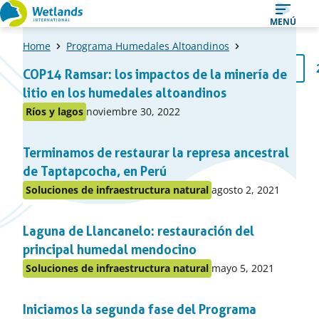
Ir
MENÚ
al
Home
Programa Humedales Altoandinos
contenido
Una
1
COP14 Ramsar: los impactos de la minería de
Pági
lista
litio en los humedales altoandinos
de
Publicado
Ríos y lagos
noviembre 30, 2022
Publicado
items
en:
en
Terminamos de restaurar la represa ancestral
el
apartado
de Taptapcocha, en Perú
Publicado
Soluciones de infraestructura natural
agosto 2, 2021
Publicado
en:
en
Laguna de Llancanelo: restauración del
el
apartado
principal humedal mendocino
Publicado
Soluciones de infraestructura natural
mayo 5, 2021
Publicado
en:
en
Iniciamos la segunda fase del Programa
el