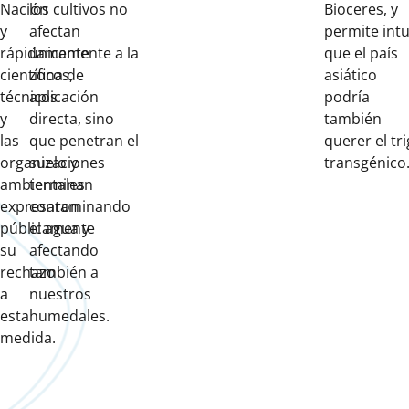
Nación
los cultivos no
Bioceres, y
y
afectan
permite intu
rápidamente
únicamente a la
que el país
científicos,
zona de
asiático
técnicos
aplicación
podría
y
directa, sino
también
las
que penetran el
querer el tr
organizaciones
suelo y
transgénico
ambientales
terminan
expresaron
contaminando
públicamente
el agua y
su
afectando
rechazo
también a
a
nuestros
esta
humedales.
medida.