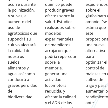
ocurre durante
químico puede
expidiéndos
la polinización.
producir graves
sobre el
A su vez, el
efectos sobre la
glufosinato 
aumento del
salud. Estudios
amonio: “se
uso de
realizados sobre
estima que
agrotóxicos que
modelos
éste
supondrá su
experimentales
proporcion
cultivo afectará
de mamíferos
una nueva
la calidad de
arrojaron que
alternativa
nuestros
podría repercutir
para
suelos,
sobre la
optimizar el
alimentos y
memoria,
control de
agua, así como
generar una
malezas en 
conducirá a
actividad
cultivo de
graves pérdidas
locomotora
trigo y para
de
reducida, y
aumentar lo
biodiversidad.
afectar la calidad
rendimient
y el ADN de los
ante