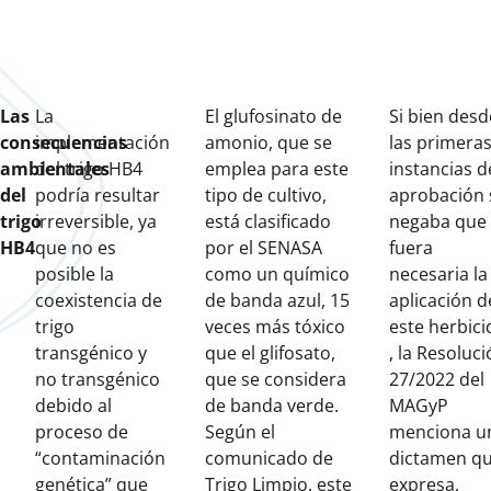
Las
La
El glufosinato de
Si bien desd
consecuencias
implementación
amonio, que se
las primera
ambientales
del trigo HB4
emplea para este
instancias d
del
podría resultar
tipo de cultivo,
aprobación 
trigo
irreversible, ya
está clasificado
negaba que
HB4
que no es
por el SENASA
fuera
posible la
como un químico
necesaria la
coexistencia de
de banda azul, 15
aplicación d
trigo
veces más tóxico
este herbici
transgénico y
que el glifosato,
, la Resoluc
no transgénico
que se considera
27/2022 del
debido al
de banda verde.
MAGyP
proceso de
Según el
menciona u
“contaminación
comunicado de
dictamen q
genética” que
Trigo Limpio, este
expresa,