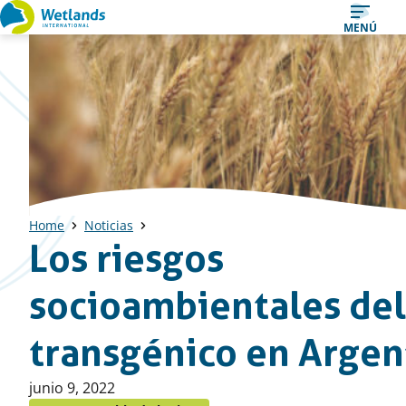
Ir
MENÚ
al
contenido
Home
Noticias
Los riesgos
socioambientales del
transgénico en Argen
Publicado
junio 9, 2022