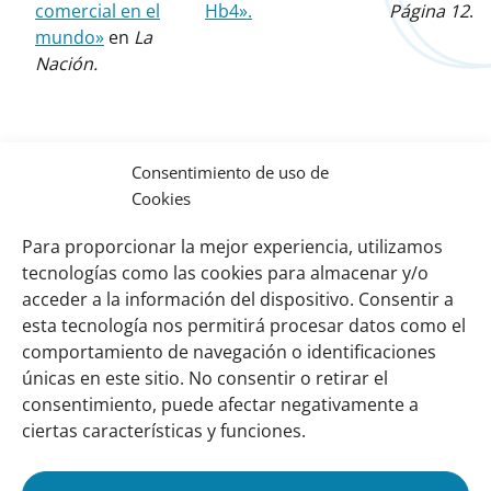
comercial en el
Hb4».
Página 12
.
mundo»
en
La
Nación.
Consentimiento de uso de
Cookies
Para proporcionar la mejor experiencia, utilizamos
tecnologías como las cookies para almacenar y/o
acceder a la información del dispositivo. Consentir a
esta tecnología nos permitirá procesar datos como el
comportamiento de navegación o identificaciones
Links
Sobre nosotros
únicas en este sitio. No consentir o retirar el
importantes
Nuestra red
consentimiento, puede afectar negativamente a
Misión y Visión
ciertas características y funciones.
Cómo trabajamos