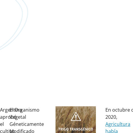
Argentina
El Organismo
En octubre 
aprobó
Vegetal
2020,
el
Géneticamente
Agricultura
cultivo
Modificado
había