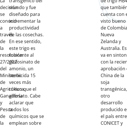
La
transgénico del
de trigo HB4
decisión
mundo y fue
que tambié
se
diseñado para
cuenta con 
conoció
incrementar la
visto bueno
a
productividad
de Colombia
través
de las cosechas.
Nueva
de
En ese sentido,
Zelanda y
la
este trigo es
Australia. E
resolución
tolerante al
va en sinton
27/2022
glufosinato de
con la recie
del
amonio, un
aprobación
Ministerio
herbicida 15
China de la
de
veces más
soja
Agricultura,
tóxico que el
transgénica,
Ganadería
glifosato. Cabe
otro
y
aclarar que
desarrollo
Pesca
todos los
producido 
de
químicos que se
el país entre
la
emplean sobre
CONICET y