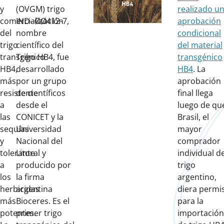
y
(OVGM) trigo
realizado u
comercialización
IND- ØØ412-7,
aprobación
del
nombre
condicional
trigo
científico del
del material
transgénico
Trigo HB4, fue
transgénico
HB4,
desarrollado
HB4
. La
más
por un grupo
aprobación
resistente
de científicos
final
llega
a
desde el
luego de qu
las
CONICET y la
Brasil, el
sequías
Universidad
mayor
y
Nacional del
comprador
tolerante
Litoral y
individual d
a
producido por
trigo
los
la firma
argentino,
herbicidas
argentina
diera permi
más
Bioceres. Es el
para la
potentes.
primer trigo
importación