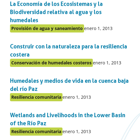
La Economía de los Ecosistemas y la
el
apartado
Biodiversidad relativa al agua y los
humedales
Publicado
Provisión de agua y saneamiento
enero 1, 2013
Publicado
en:
en
Construir con la naturaleza para la resiliencia
el
apartado
costera
Publicado
Conservación de humedales costeros
enero 1, 2013
Publicado
en:
en
Humedales y medios de vida en la cuenca baja
el
apartado
del río Paz
Publicado
Resiliencia comunitaria
enero 1, 2013
Publicado
en:
en
Wetlands and Livelihoods in the Lower Basin
el
apartado
of the Río Paz
Publicado
Resiliencia comunitaria
enero 1, 2013
Publicado
en: