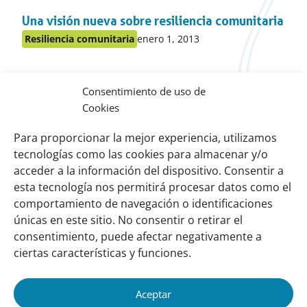
en
Una visión nueva sobre resiliencia comunitaria
el
apartado
Publicado
Resiliencia comunitaria
enero 1, 2013
Publicado
en:
en
Cambio Climático – Guía popular (Nicaragua)
el
Consentimiento de uso de
apartado
Publicado
Resiliencia comunitaria
enero 1, 2013
Publicado
Cookies
en:
en
Integrating ecosystems in resilience practice
el
Para proporcionar la mejor experiencia, utilizamos
apartado
tecnologías como las cookies para almacenar y/o
Publicado
Resiliencia comunitaria
enero 1, 2013
Publicado
en:
acceder a la información del dispositivo. Consentir a
en
esta tecnología nos permitirá procesar datos como el
el
comportamiento de navegación o identificaciones
Links
Sobre nosotros
apartado
únicas en este sitio. No consentir o retirar el
importantes
Nuestra red
consentimiento, puede afectar negativamente a
Misión y Visión
ciertas características y funciones.
Cómo trabajamos
Aceptar
Nuestra historia