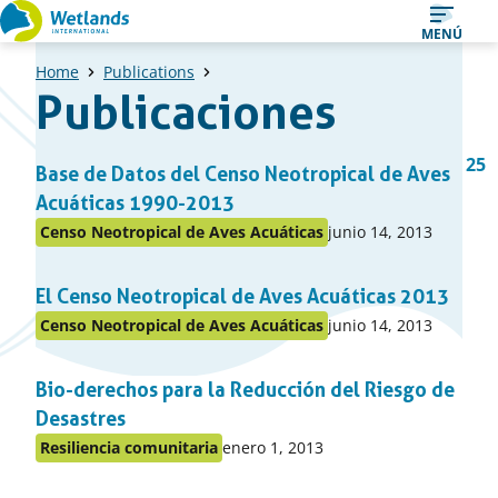
Ir
MENÚ
al
Home
Publications
contenido
Publicaciones
Una
1
…
25
Página
Base de Datos del Censo Neotropical de Aves
Página
Pá
lista
previa
Acuáticas 1990-2013
de
Publicado
Censo Neotropical de Aves Acuáticas
junio 14, 2013
Publicado
items
en:
en
El Censo Neotropical de Aves Acuáticas 2013
el
apartado
Publicado
Censo Neotropical de Aves Acuáticas
junio 14, 2013
Publicado
en:
en
Bio-derechos para la Reducción del Riesgo de
el
apartado
Desastres
Publicado
Resiliencia comunitaria
enero 1, 2013
Publicado
en:
en