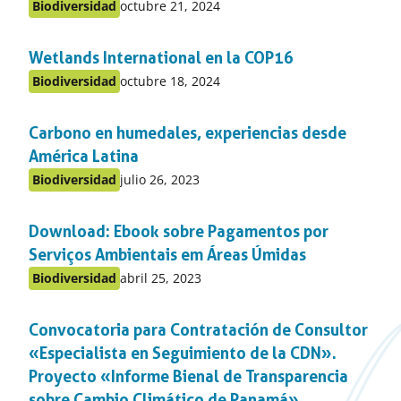
Publicado
Biodiversidad
octubre 21, 2024
Publicado
en:
en
Wetlands International en la COP16
el
apartado
Publicado
Biodiversidad
octubre 18, 2024
Publicado
en:
en
Carbono en humedales, experiencias desde
el
apartado
América Latina
Publicado
Biodiversidad
julio 26, 2023
Publicado
en:
en
Download: Ebook sobre Pagamentos por
el
apartado
Serviços Ambientais em Áreas Úmidas
Publicado
Biodiversidad
abril 25, 2023
Publicado
en:
en
Convocatoria para Contratación de Consultor
el
apartado
«Especialista en Seguimiento de la CDN».
Proyecto «Informe Bienal de Transparencia
sobre Cambio Climático de Panamá»