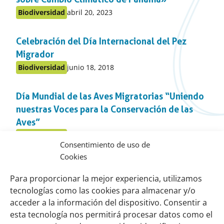
Publicado
Biodiversidad
abril 20, 2023
Publicado
en:
en
Celebración del Día Internacional del Pez
el
apartado
Migrador
Publicado
Biodiversidad
junio 18, 2018
Publicado
en:
en
Día Mundial de las Aves Migratorias “Uniendo
el
apartado
nuestras Voces para la Conservación de las
Aves”
Publicado
Biodiversidad
mayo 11, 2018
Publicado
Consentimiento de uso de
en:
en
Cookies
Conservando el Playerito Canela (Calidris
el
apartado
subruficollis) en América del Sur
Para proporcionar la mejor experiencia, utilizamos
tecnologías como las cookies para almacenar y/o
Publicado
Biodiversidad
noviembre 25, 2017
Publicado
en:
acceder a la información del dispositivo. Consentir a
en
esta tecnología nos permitirá procesar datos como el
el