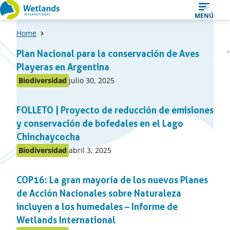
Ir
MENÚ
al
Home
contenido
Una
1
2
Plan Nacional para la conservación de Aves
Página
Pági
lista
Playeras en Argentina
de
Publicado
Biodiversidad
julio 30, 2025
Publicado
items
en:
en
FOLLETO | Proyecto de reducción de emisiones
el
apartado
y conservación de bofedales en el Lago
Chinchaycocha
Publicado
Biodiversidad
abril 3, 2025
Publicado
en:
en
COP16: La gran mayoría de los nuevos Planes
el
apartado
de Acción Nacionales sobre Naturaleza
incluyen a los humedales – Informe de
Wetlands International