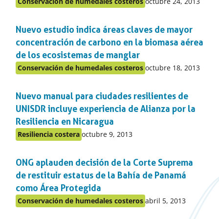
Publicado
Conservación de humedales costeros
octubre 24, 2013
Publicado
en:
en
Nuevo estudio indica áreas claves de mayor
el
apartado
concentración de carbono en la biomasa aérea
de los ecosistemas de manglar
Publicado
Conservación de humedales costeros
octubre 18, 2013
Publicado
en:
en
Nuevo manual para ciudades resilientes de
el
apartado
UNISDR incluye experiencia de Alianza por la
Resiliencia en Nicaragua
Publicado
Resiliencia costera
octubre 9, 2013
Publicado
en:
en
ONG aplauden decisión de la Corte Suprema
el
apartado
de restituir estatus de la Bahía de Panamá
como Área Protegida
Publicado
Conservación de humedales costeros
abril 5, 2013
Publicado
en:
en