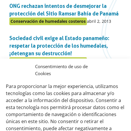
ONG rechazan intentos de desmejorar la
el
apartado
protección del Sitio Ramsar Bahía de Panamá
Publicado
Conservación de humedales costeros
abril 2, 2013
Publicado
en:
en
Sociedad civil exige al Estado panameño:
el
apartado
respetar la protección de los humedales,
¡detengan su destrucción!
Publicado
Conservación de humedales costeros
febrero 1, 2013
Publicado
Consentimiento de uso de
en:
en
Cookies
Construir con la naturaleza para la resiliencia
el
apartado
costera
Para proporcionar la mejor experiencia, utilizamos
tecnologías como las cookies para almacenar y/o
Publicado
Conservación de humedales costeros
enero 1, 2013
Publicado
en:
acceder a la información del dispositivo. Consentir a
en
esta tecnología nos permitirá procesar datos como el
el
comportamiento de navegación o identificaciones
Links
Sobre nosotros
apartado
únicas en este sitio. No consentir o retirar el
importantes
Nuestra red
consentimiento, puede afectar negativamente a