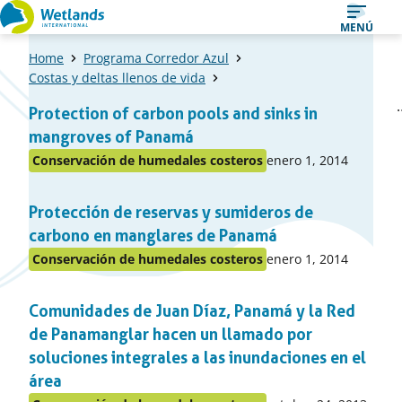
Ir
MENÚ
al
Home
Programa Corredor Azul
contenido
Costas y deltas llenos de vida
Una
1
Págin
Protection of carbon pools and sinks in
Pági
lista
previ
mangroves of Panamá
de
Publicado
Conservación de humedales costeros
enero 1, 2014
Publicado
items
en:
en
Protección de reservas y sumideros de
el
apartado
carbono en manglares de Panamá
Publicado
Conservación de humedales costeros
enero 1, 2014
Publicado
en:
en
Comunidades de Juan Díaz, Panamá y la Red
el
apartado
de Panamanglar hacen un llamado por
soluciones integrales a las inundaciones en el
área