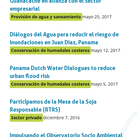
Guanacache en alianza con el sector
empresarial
Publicado
Provisión de agua y saneamiento
mayo 25, 2017
Publicado
en:
en
Diálogos del Agua para reducir el riesgo de
el
apartado
inundaciones en Juan Diaz, Panama
Publicado
Conservación de humedales costeros
mayo 12, 2017
Publicado
en:
en
Panama Dutch Water Dialogues to reduce
el
apartado
urban flood risk
Publicado
Conservación de humedales costeros
mayo 5, 2017
Publicado
en:
en
Participamos de la Mesa de la Soja
el
apartado
Responsable (RTRS)
Publicado
Sector privado
diciembre 7, 2016
Publicado
en:
en
Impulsando el Observatorio Socio Ambiental
el