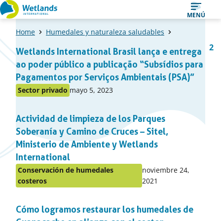
Ir
MENÚ
al
Home
Humedales y naturaleza saludables
contenido
Una
1
2
Wetlands International Brasil lança e entrega
Página
Pá
lista
ao poder público a publicação “Subsídios para
de
Pagamentos por Serviços Ambientais (PSA)”
items
Publicado
Sector privado
mayo 5, 2023
Publicado
en:
en
Actividad de limpieza de los Parques
el
apartado
Soberanía y Camino de Cruces – Sitel,
Ministerio de Ambiente y Wetlands
International
Publicado
Conservación de humedales
noviembre 24,
Publicado
en:
costeros
2021
en
el
Cómo logramos restaurar los humedales de
apartado