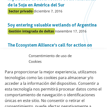
apartado
de la Soja en América del Sur
Publicado
Sector privado
diciembre 7, 2016
Publicado
en:
en
Soy entering valuable wetlands of Argentina
el
apartado
Publicado
Gestión integrada de deltas
noviembre 17, 2016
Publicado
en:
en
The Ecosystem Alliance’s call for action on
el
apartado
Agro Commodity Governance
Consentimiento de uso de
Publicado
Sector privado
noviembre 17, 2016
Publicado
Cookies
en:
en
Soy Barometer 2014
el
Para proporcionar la mejor experiencia, utilizamos
apartado
tecnologías como las cookies para almacenar y/o
Publicado
Sector privado
noviembre 17, 2016
Publicado
en:
acceder a la información del dispositivo. Consentir a
en
esta tecnología nos permitirá procesar datos como el
el
comportamiento de navegación o identificaciones
Links
Sobre nosotros
apartado
únicas en este sitio. No consentir o retirar el
importantes
Nuestra red
consentimiento, puede afectar negativamente a