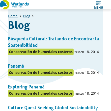
Ir
MENÚ
al
Home
Blog
contenido
Blog
Una
1
Págin
Búsqueda Cultural: Tratando de Encontrar la
Pági
lista
previ
Sostenibilidad
de
Publicado
Conservación de humedales costeros
marzo 18, 2014
Publicado
items
en:
en
Panamá
el
apartado
Publicado
Conservación de humedales costeros
marzo 18, 2014
Publicado
en:
en
Exploring Panamá
el
apartado
Publicado
Conservación de humedales costeros
marzo 18, 2014
Publicado
en:
en
Culture Quest Seeking Global Sustainability
el