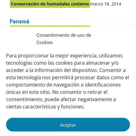
apartado
Publicado
Conservación de humedales costeros
marzo 18, 2014
Publicado
en:
en
Panamá
el
apartado
Publicado
Conservación de humedales costeros
marzo 18, 2014
Publicado
Consentimiento de uso de
en:
en
Cookies
Trust and Hospitality in the Chicorral
el
apartado
Community, Ixtahuacán, Sololá, Guatemala
Para proporcionar la mejor experiencia, utilizamos
tecnologías como las cookies para almacenar y/o
Publicado
Resiliencia comunitaria
enero 28, 2013
Publicado
en:
acceder a la información del dispositivo. Consentir a
en
esta tecnología nos permitirá procesar datos como el
el
comportamiento de navegación o identificaciones
Links
Sobre nosotros
apartado
únicas en este sitio. No consentir o retirar el
importantes
Nuestra red
consentimiento, puede afectar negativamente a
Misión y Visión
ciertas características y funciones.
Cómo trabajamos
Aceptar
Nuestra historia